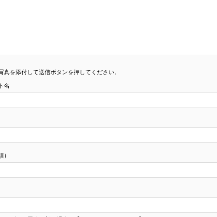
写真を添付して送信ボタンを押してください。
ト名
須）