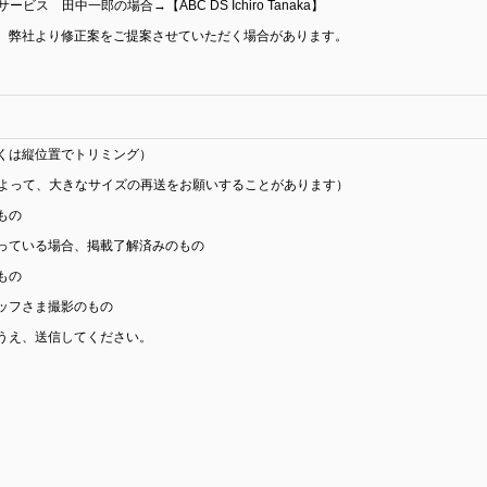
ビス 田中一郎の場合→【ABC DS Ichiro Tanaka】
弊社より修正案をご提案させていただく場合があります。
くは縦位置でトリミング）
によって、大きなサイズの再送をお願いすることがあります）
もの
ている場合、掲載了解済みのもの
もの
ッフさま撮影のもの
うえ、送信してください。