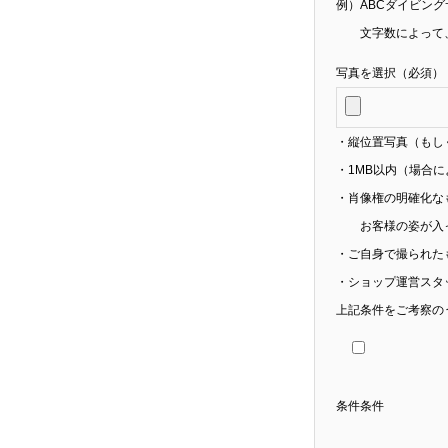
例）ABCダイビングサー
文字数によって、
写真を選択（必須）
・縦位置写真（もし
・1MB以内（場合
・肖像権の明確化な
お客様の姿が入っ
・ご自身で撮られた
・ショップ運営スタ
上記条件をご考察の
条件条件