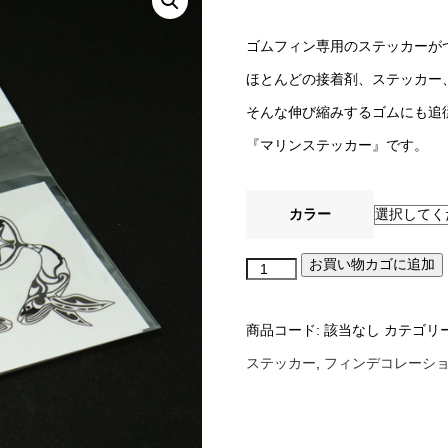
ゴムフィン専用のステッカーが
ほとんどの接着剤、ステッカー
そんな伸び縮みするゴムにも追
『マリンステッカー』です。
カラー
お買い物カゴに追加
マ
リ
商品コード:
該当なし
カテゴリ
ン
ステッカー
,
フィンデコレーシ
ス
テ
ッ