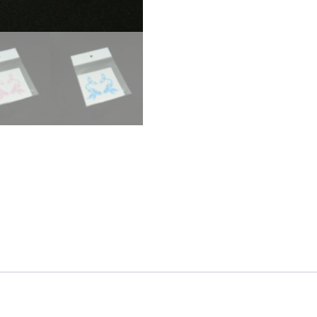
カ
ー
（ク
ジ
ラ）
個