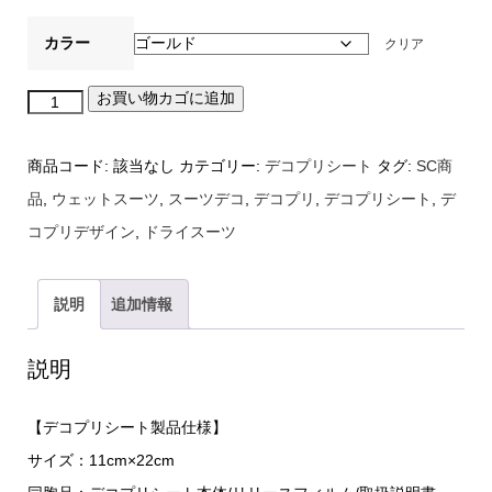
カラー
クリア
お買い物カゴに追加
デ
コ
商品コード:
該当なし
カテゴリー:
デコプリシート
タグ:
SC商
プ
品
,
ウェットスーツ
,
スーツデコ
,
デコプリ
,
デコプリシート
,
デ
リ
コプリデザイン
,
ドライスーツ
シ
ー
ト
説明
追加情報
（シ
ャ
説明
ー
【デコプリシート製品仕様】
ク）
サイズ：11cm×22cm
個