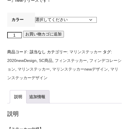
ー』newリリースです！
カラー
お買い物カゴに追加
マ
リ
商品コード:
該当なし
カテゴリー:
マリンステッカー
タグ:
ン
2020newDesign
,
SC商品
,
フィンステッカー
,
フィンデコレーシ
ス
ョン
,
マリンステッカー
,
マリンステッカーnewデザイン
,
マリ
テ
ンステッカーデザイン
ッ
カ
ー
説明
追加情報
（BIG
ハ
説明
ン