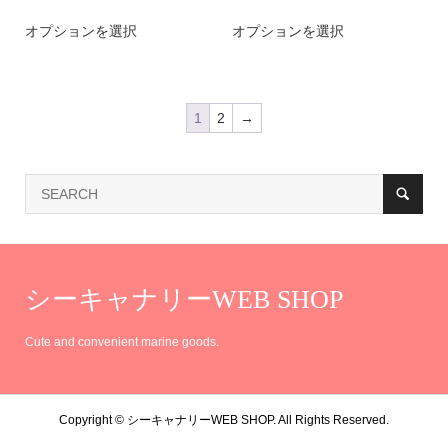
き
ー
き
ー
格
格
ン
こ
ン
こ
オプションを選択
ま
シ
オプションを選択
ま
シ
帯:
帯:
は
の
は
の
す
ョ
す
ョ
¥3,080
¥3,080
商
商
商
商
–
–
ン
ン
品
品
品
品
¥4,730
¥4,730
1
2
→
が
が
ペ
に
ペ
に
あ
あ
ー
は
ー
は
り
り
ジ
複
ジ
複
ま
ま
か
数
か
数
す。
す。
ら
の
ら
の
オ
オ
選
バ
選
バ
シーキャナリーWEB SHOP
プ
プ
択
リ
択
リ
シ
シ
Cute and convenient marine goods.
で
エ
で
エ
ョ
ョ
き
ー
き
ー
ン
ン
ま
シ
ま
シ
Copyright ©
シーキャナリーWEB SHOP. All Rights Reserved.
は
は
す
ョ
す
ョ