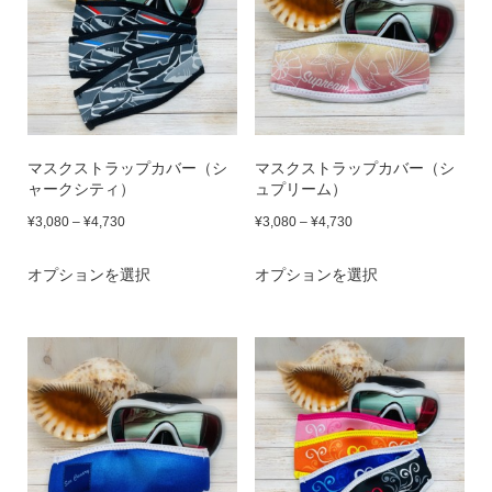
ー
は
ー
は
り
り
ジ
複
ジ
複
ま
ま
か
数
か
数
す。
す。
ら
の
ら
の
オ
オ
選
バ
選
バ
プ
プ
マスクストラップカバー（シ
マスクストラップカバー（シ
択
リ
択
リ
ャークシティ）
ュプリーム）
シ
シ
で
エ
で
エ
価
価
¥
3,080
–
¥
4,730
¥
3,080
–
¥
4,730
ョ
ョ
き
ー
き
ー
格
格
ン
こ
ン
こ
オプションを選択
ま
シ
オプションを選択
ま
シ
帯:
帯:
は
の
は
の
す
ョ
す
ョ
¥3,080
¥3,080
商
商
商
商
–
–
ン
ン
品
品
品
品
¥4,730
¥4,730
が
が
ペ
に
ペ
に
あ
あ
ー
は
ー
は
り
り
ジ
複
ジ
複
ま
ま
か
数
か
数