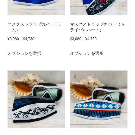
す。
す。
ら
の
ら
の
オ
オ
選
バ
選
バ
プ
プ
マスクストラップカバー（デ
マスクストラップカバー（ト
択
リ
択
リ
ニム）
ライバルハート）
シ
シ
で
エ
で
エ
価
価
¥
3,080
–
¥
4,730
¥
3,080
–
¥
4,730
ョ
ョ
き
ー
き
ー
格
格
ン
こ
ン
こ
オプションを選択
ま
シ
オプションを選択
ま
シ
帯:
帯:
は
の
は
の
す
ョ
す
ョ
¥3,080
¥3,080
商
商
商
商
–
–
ン
ン
品
品
品
品
¥4,730
¥4,730
が
が
ペ
に
ペ
に
あ
あ
ー
は
ー
は
り
り
ジ
複
ジ
複
ま
ま
か
数
か
数
す。
す。
ら
の
ら
の
オ
オ
選
バ
選
バ
プ
プ