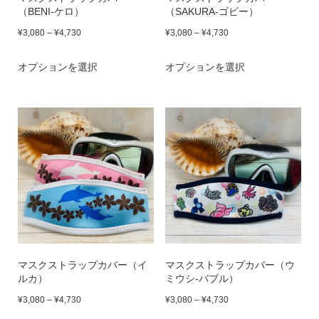
（BENI-ケロ）
（SAKURA-ゴビー）
価
価
¥
3,080
–
¥
4,730
¥
3,080
–
¥
4,730
格
格
こ
こ
オプションを選択
オプションを選択
帯:
帯:
の
の
¥3,080
¥3,080
商
商
–
–
品
品
¥4,730
¥4,730
に
に
は
は
複
複
数
数
の
の
バ
バ
マスクストラップカバー（イ
マスクストラップカバー（ウ
リ
リ
ルカ）
ミウシ-バブル）
エ
エ
価
価
¥
3,080
–
¥
4,730
¥
3,080
–
¥
4,730
ー
ー
格
格