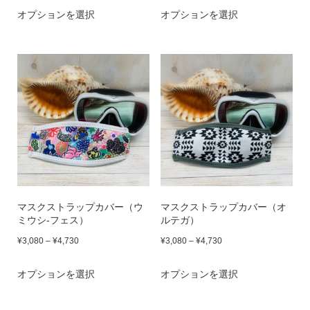
こ
こ
オプションを選択
シ
オプションを選択
シ
帯:
帯:
の
の
ョ
ョ
¥3,080
¥3,080
商
商
–
–
ン
ン
品
品
¥4,730
¥4,730
が
が
に
に
あ
あ
は
は
り
り
複
複
ま
ま
数
数
す。
す。
の
の
オ
オ
バ
バ
プ
プ
マスクストラップカバー（ウ
マスクストラップカバー（オ
リ
リ
ミウシ-フェス）
ルテガ）
シ
シ
エ
エ
価
価
¥
3,080
–
¥
4,730
¥
3,080
–
¥
4,730
ョ
ョ
ー
ー
格
格
ン
こ
ン
こ
オプションを選択
シ
オプションを選択
シ
帯:
帯:
は
の
は
の
ョ
ョ
¥3,080
¥3,080
商
商
商
商