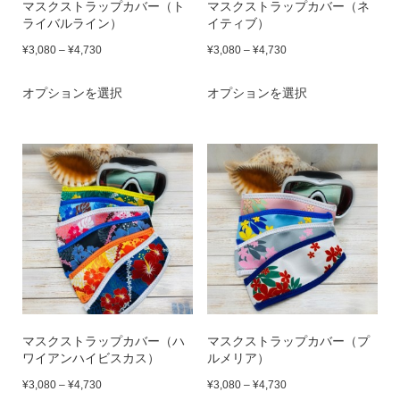
マスクストラップカバー（ト
マスクストラップカバー（ネ
択
リ
択
リ
ライバルライン）
イティブ）
シ
シ
で
エ
で
エ
価
価
¥
3,080
–
¥
4,730
¥
3,080
–
¥
4,730
ョ
ョ
き
ー
き
ー
格
格
ン
こ
ン
こ
オプションを選択
ま
シ
オプションを選択
ま
シ
帯:
帯:
は
の
は
の
す
ョ
す
ョ
¥3,080
¥3,080
商
商
商
商
–
–
ン
ン
品
品
品
品
¥4,730
¥4,730
が
が
ペ
に
ペ
に
あ
あ
ー
は
ー
は
り
り
ジ
複
ジ
複
ま
ま
か
数
か
数
す。
す。
ら
の
ら
の
オ
オ
選
バ
選
バ
プ
プ
マスクストラップカバー（ハ
マスクストラップカバー（プ
択
リ
択
リ
ワイアンハイビスカス）
ルメリア）
シ
シ
で
エ
で
エ
価
価
¥
3,080
–
¥
4,730
¥
3,080
–
¥
4,730
ョ
ョ