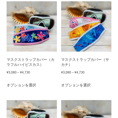
–
–
ン
ン
品
品
品
品
¥4,730
¥4,730
が
が
ペ
に
ペ
に
あ
あ
ー
は
ー
は
り
り
ジ
複
ジ
複
ま
ま
か
数
か
数
す。
す。
ら
の
ら
の
オ
オ
選
バ
選
バ
プ
プ
マスクストラップカバー（カ
マスクストラップカバー（サ
択
リ
択
リ
ラフルハイビスカス）
カナ）
シ
シ
で
エ
で
エ
価
価
¥
3,080
–
¥
4,730
¥
3,080
–
¥
4,730
ョ
ョ
き
ー
き
ー
格
格
ン
こ
ン
こ
オプションを選択
ま
シ
オプションを選択
ま
シ
帯:
帯:
は
の
は
の
す
ョ
す
ョ
¥3,080
¥3,080
商
商
商
商
–
–
ン
ン
品
品
品
品
¥4,730
¥4,730
が
が
ペ
に
ペ
に
あ
あ