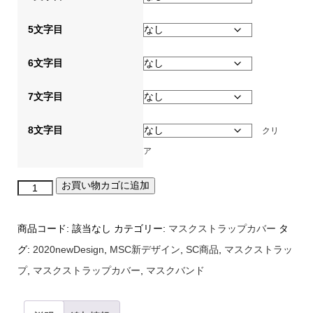
5文字目
6文字目
7文字目
8文字目
クリ
ア
お買い物カゴに追加
マ
ス
商品コード:
該当なし
カテゴリー:
マスクストラップカバー
タ
ク
グ:
2020newDesign
,
MSC新デザイン
,
SC商品
,
マスクストラッ
ス
プ
,
マスクストラップカバー
,
マスクバンド
ト
ラ