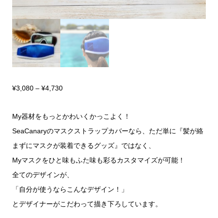
価
¥
3,080
–
¥
4,730
格
My器材をもっとかわいくかっこよく！
帯:
SeaCanaryのマスクストラップカバーなら、ただ単に『髪が絡
¥3,080
まずにマスクが装着できるグッズ』ではなく、
–
Myマスクをひと味もふた味も彩るカスタマイズが可能！
¥4,730
全てのデザインが、
「自分が使うならこんなデザイン！」
とデザイナーがこだわって描き下ろしています。