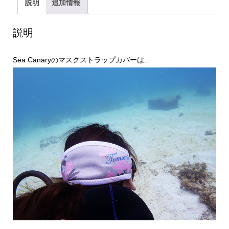
ッ
説明
追加情報
プ
カ
説明
バ
Sea Canaryのマスクストラップカバーは…
ー
（デ
ニ
ム）
個