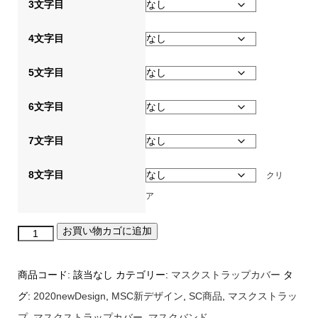
3文字目
4文字目
5文字目
6文字目
7文字目
8文字目
クリ
ア
お買い物カゴに追加
マ
ス
商品コード:
該当なし
カテゴリー:
マスクストラップカバー
タ
ク
グ:
2020newDesign
,
MSC新デザイン
,
SC商品
,
マスクストラッ
ス
プ
,
マスクストラップカバー
,
マスクバンド