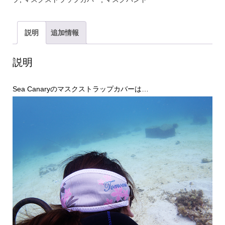
ト
ラ
ッ
説明
追加情報
プ
カ
説明
バ
Sea Canaryのマスクストラップカバーは…
ー
（ネ
イ
テ
ィ
ブ）
個