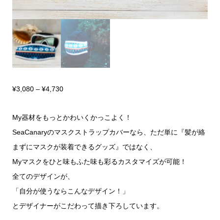
価
¥
3,080
–
¥
4,730
格
My器材をもっとかわいくかっこよく！
帯:
SeaCanaryのマスクストラップカバーなら、ただ単に『髪が絡
¥3,080
まずにマスクが装着できるグッズ』ではなく、
–
Myマスクをひと味もふた味も彩るカスタマイズが可能！
¥4,730
全てのデザインが、
「自分が使うならこんなデザイン！」
とデザイナーがこだわって描き下ろしています。