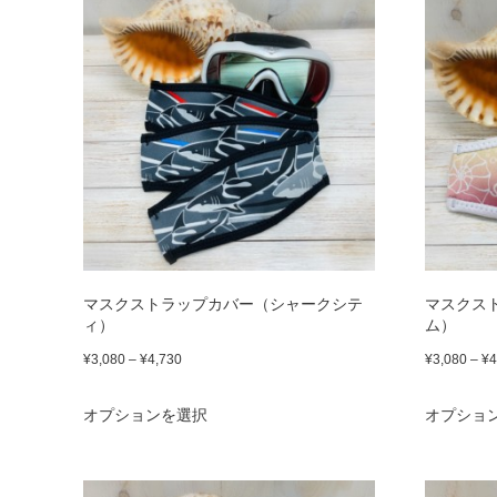
品
¥4,730
り
に
ま
は
す。
複
オ
数
プ
の
シ
バ
ョ
リ
ン
エ
マスクストラップカバー（シャークシテ
マスクス
ィ）
ム）
は
ー
価
¥
3,080
–
¥
4,730
¥
3,080
–
¥
4
商
シ
格
こ
品
ョ
オプションを選択
オプショ
帯:
の
ペ
ン
¥3,080
商
ー
が
–