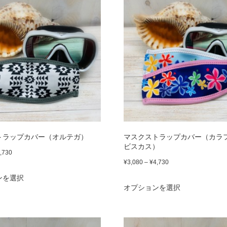
品
¥4,730
に
に
は
は
複
複
数
数
の
の
バ
バ
リ
リ
エ
エ
トラップカバー（オルテガ）
マスクストラップカバー（カラ
ー
ビスカス）
ー
価
,730
シ
価
¥
3,080
–
¥
4,730
格
シ
こ
ョ
格
ンを選択
こ
帯:
ョ
の
オプションを選択
帯:
ン
¥3,080
の
ン
商
¥3,080
が
–
商
が
–
品
¥4,730
あ