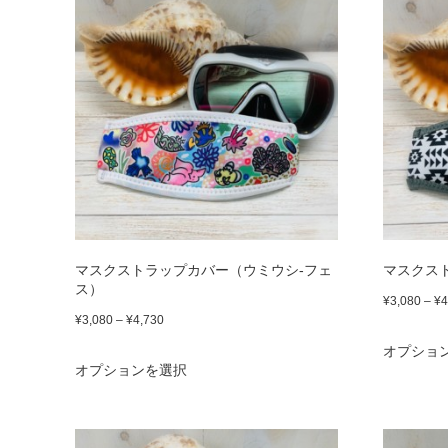
に
は
複
数
の
バ
リ
エ
マスクストラップカバー（ウミウシ-フェ
マスクス
ー
ス）
¥
3,080
–
¥
4
シ
価
¥
3,080
–
¥
4,730
ョ
格
オプショ
こ
オプションを選択
帯:
ン
の
¥3,080
が
商
–
あ