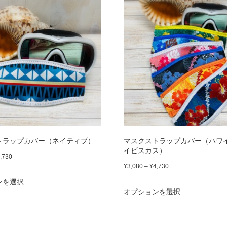
あ
品
ジ
¥4,730
あ
に
ジ
り
に
か
り
は
か
ま
は
ら
ま
複
ら
す。
複
選
す。
数
選
オ
数
択
オ
の
択
プ
の
で
プ
バ
で
シ
バ
き
シ
リ
き
ョ
リ
ま
ョ
エ
ま
ン
エ
す
トラップカバー（ネイティブ）
マスクストラップカバー（ハワ
ン
ー
す
イビスカス）
は
ー
価
,730
は
シ
価
¥
3,080
–
¥
4,730
商
格
シ
こ
商
ョ
格
ンを選択
こ
品
帯:
ョ
の
オプションを選択
品
帯:
ン
¥3,080
の
ペ
ン
商
¥3,080
ペ
が
–
商
ー
が
–
品