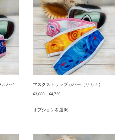
品
¥4,730
に
は
複
数
の
バ
リ
エ
フルハイ
マスクストラップカバー（サカナ）
ー
価
¥
3,080
–
¥
4,730
格
シ
こ
オプションを選択
帯:
ョ
の
¥3,080
ン
商
–
が
品
¥4,730