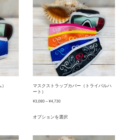
あ
に
り
は
ま
複
す。
数
オ
の
プ
バ
シ
リ
ョ
エ
ム）
マスクストラップカバー（トライバルハ
ン
ー
ート）
は
シ
価
¥
3,080
–
¥
4,730
商
ョ
格
こ
オプションを選択
品
帯:
ン
の
¥3,080
ペ
が
商
–
ー