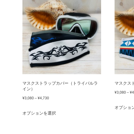
品
ジ
¥4,730
あ
に
か
り
は
ら
ま
複
選
す。
数
択
オ
の
で
プ
バ
き
シ
リ
ま
ョ
エ
す
マスクストラップカバー（トライバルラ
マスクス
ン
イン）
ー
¥
3,080
–
¥
4
は
価
¥
3,080
–
¥
4,730
シ
商
格
オプショ
こ
ョ
オプションを選択
品
帯:
の
ン
¥3,080
ペ
商
が
–