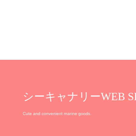
ー
品
¥4,730
あ
ジ
に
り
か
は
ま
ら
複
す。
選
数
オ
択
の
プ
で
バ
シ
き
リ
ョ
ま
エ
ン
す
シーキャナリーWEB S
ー
は
シ
商
Cute and convenient marine goods.
ョ
品
ン
ペ
が