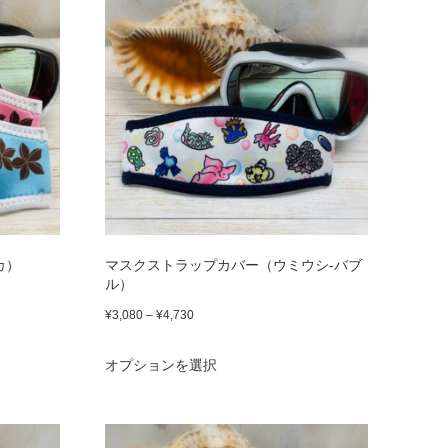
カ）
マスクストラップカバー（ウミウシ-バブ
ル）
価
¥
3,080
–
¥
4,730
格
こ
オプションを選択
帯:
の
¥3,080
商
–