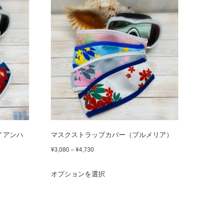
あ
品
¥4,730
ジ
り
に
か
ま
は
ら
す。
複
選
オ
数
択
プ
の
で
シ
バ
き
ョ
リ
ま
ン
エ
イアンハ
マスクストラップカバー（プルメリア）
す
は
ー
価
¥
3,080
–
¥
4,730
商
格
シ
こ
オプションを選択
品
帯:
ョ
の
¥3,080
ペ
ン
商
–
ー
が
品