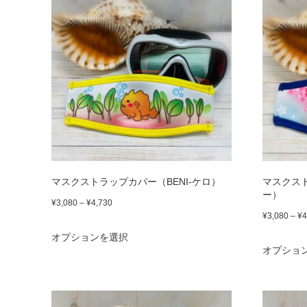
マスクストラップカバー（BENI-ケロ）
マスクスト
ー）
価
¥
3,080
–
¥
4,730
¥
3,080
–
¥
4
格
こ
オプションを選択
帯:
の
オプショ
¥3,080
商
–
品
¥4,730