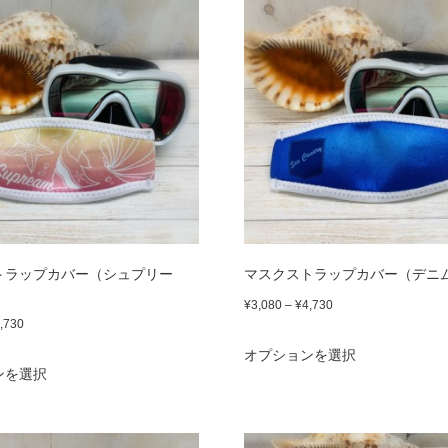
品
¥4,730
あ
に
り
に
り
は
ま
は
ま
複
す。
複
す。
数
オ
数
オ
の
プ
の
プ
バ
シ
バ
シ
リ
ョ
リ
ョ
エ
ン
エ
トラップカバー（シュプリー
マスクストラップカバー（デニ
ン
ー
は
ー
価
¥
3,080
–
¥
4,730
は
シ
価
,730
商
格
シ
こ
商
ョ
格
オプションを選択
こ
品
帯:
ョ
の
ンを選択
品
帯:
ン
¥3,080
の
ペ
ン
商
¥3,080
ペ
が
–
商
ー
が
–
品
ー
¥4,730