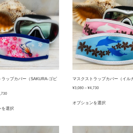
ラップカバー（SAKURA-ゴビ
マスクストラップカバー（イル
価
¥
3,080
–
¥
4,730
価
,730
格
こ
格
オプションを選択
こ
帯:
の
ンを選択
帯:
¥3,080
の
商
¥3,080
–
商
–
品
¥4,730